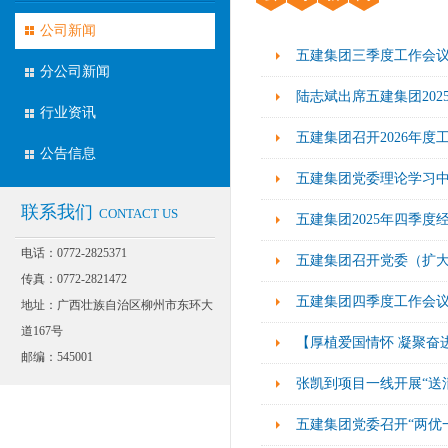
公司新闻
五建集团三季度工作会
分公司新闻
陆志斌出席五建集团202
行业资讯
五建集团召开2026年度
公告信息
五建集团党委理论学习
联系我们
CONTACT US
五建集团2025年四季度
电话：0772-2825371
五建集团召开党委（扩
传真：0772-2821472
五建集团四季度工作会
地址：广西壮族自治区柳州市东环大
道167号
邮编：545001
张凯到项目一线开展“送
五建集团党委召开“两优