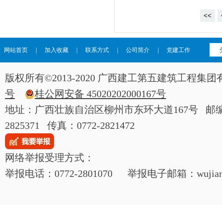
<<
网站首页
|
加入收藏
|
联系方式
|
公司简介
|
党建工作
版权所有©2013-2020 广西建工第五建筑工程
号
桂公网安备 45020202000167号
地址：广西壮族自治区柳州市东环大道167号 邮编：54
2825371 传真：0772-2821472
网络举报受理方式：
举报电话：0772-2801070 举报电子邮箱：wujianjij