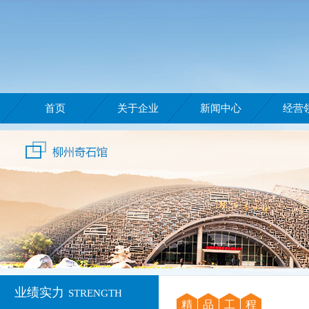
首页
关于企业
新闻中心
经营
业绩实力
STRENGTH
精
品
工
程