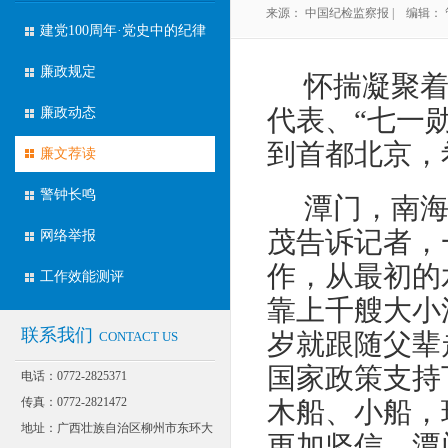
来源： 中国纪检监察报 | 编辑： 管理
建党100周年·党史中的纪律
廉政规定
怀揣凝聚
代表、
“七一
廉政动态
到首都北京，
廉文荐读
警钟长鸣
潭门，南
茂告诉记者，
网络举报
作，从最初的
工作效能测评
靠上千艘大小
联系我们
岁就跟随父辈
CONTACT US
国家政策支持
电话：0772-2825371
传真：0772-2821472
木船、小船，
地址：广西壮族自治区柳州市东环大
更加坚信，潭