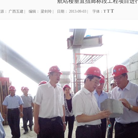
航站楼垂直指廊标段工程项目进
T
T
源： 广西五建 | 编辑： 梁剑玲 | 日期： 2013-09-03 | 字体：
T