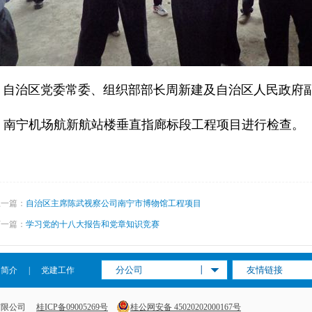
自治区党委常委、组织部部长周新建及自治区人民政府
南宁机场航新航站楼垂直指廊标段工程项目进行检查。
上一篇：
自治区主席陈武视察公司南宁市博物馆工程项目
下一篇：
学习党的十八大报告和党章知识竞赛
分公司
友情链接
司简介
|
党建工作
集团有限公司
桂ICP备09005269号
桂公网安备 45020202000167号