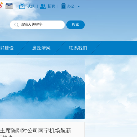
|
视频
|
招聘
|
办公
群建设
廉政清风
联系我们
主席陈刚对公司南宁机场航新