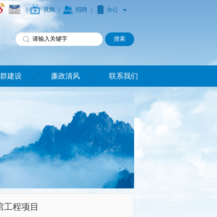
|
视频
|
招聘
|
办公
群建设
廉政清风
联系我们
馆工程项目