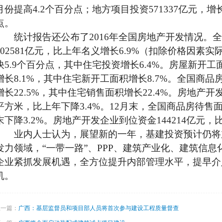
月份提高
4.2
个百分点；地方项目投资
571337
亿元，增
点。
统计报告还公布了
2016
年全国房地产开发情况。全
02581
亿元，比上年名义增长
6.9%
（扣除价格因素实
快
5.9
个百分点，其中住宅投资增长
6.4%
。房屋新开工
增长
8.1%
，其中住宅新开工面积增长
8.7%
。全国商品
增长
22.5%
，其中住宅销售面积增长
22.4%
。房地产开
平方米，比上年下降
3.4%
。
12
月末，全国商品房待售
末下降
3.2%
。房地产开发企业到位资金
144214
亿元，
业内人士认为，展望新的一年，基建投资预计仍将
发力领域，
“
一带一路
”
、
PPP
、建筑产业化、建筑信息
企业紧抓发展机遇，全方位提升内部管理水平，提早介
机。
上一篇：
广西：基层监督员和项目部人员将首次参与建设工程质量督查