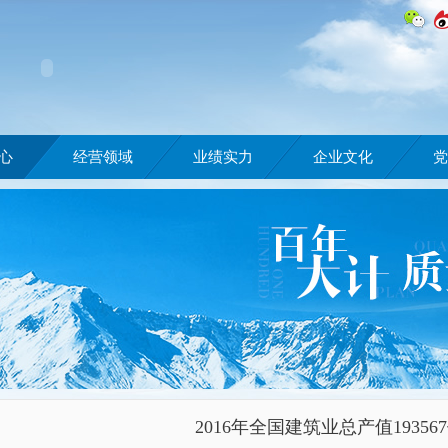
心
经营领域
业绩实力
企业文化
党
2016年全国建筑业总产值19356