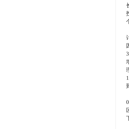
3
1
0