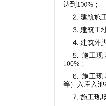
达到
100%；
⒉
建筑施
⒊
建筑工
⒋
建筑外
⒌
施工现
100%；
⒍
施工现
等）入库入池
⒎
施工现