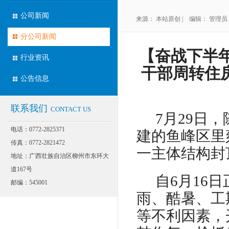
公司新闻
来源： 本站原创 | 编辑： 管理员 | 
分公司新闻
【奋战下半
行业资讯
干部周转住
公告信息
联系我们
CONTACT US
7
月
29
日，
电话：0772-2825371
建的鱼峰区里
传真：0772-2821472
一主体结构封
地址：广西壮族自治区柳州市东环大
道167号
自
6
月
16
日
邮编：545001
雨、酷暑、工
等不利因素，