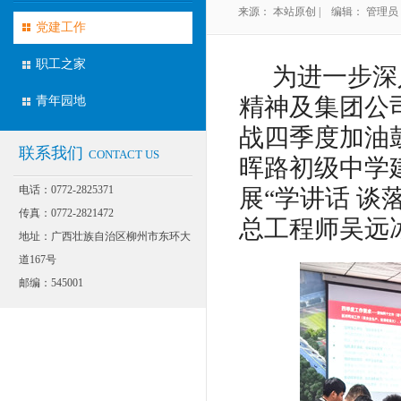
来源： 本站原创 | 编辑： 管理员 | 
BUILDING
党建工作
职工之家
为进一步深
精神及集团公
青年园地
战四季度加油鼓
联系我们
CONTACT US
晖路初级中学
电话：0772-2825371
展
“学讲话
谈
传真：0772-2821472
总工程师吴远
地址：广西壮族自治区柳州市东环大
道167号
邮编：545001