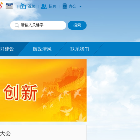
|
视频
|
招聘
|
办公
群建设
廉政清风
联系我们
大会